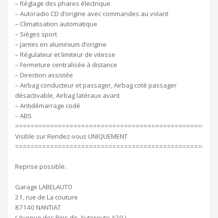
– Réglage des phares électrique
– Autoradio CD d’origine avec commandes au volant
– Climatisation automatique
– Sièges sport
– Jantes en aluminium d’origine
– Régulateur et limiteur de vitesse
– Fermeture centralisée à distance
– Direction assistée
– Airbag conducteur et passager, Airbag coté passager
désactivable, Airbag latéraux avant
– Antidémarrage codé
– ABS
====================================================
Visible sur Rendez-vous UNIQUEMENT
====================================================
Reprise possible.
Garage LABELAUTO
21, rue de La couture
87140 NANTIAT
( Avenue des Pins dir. Autoroute A20 )