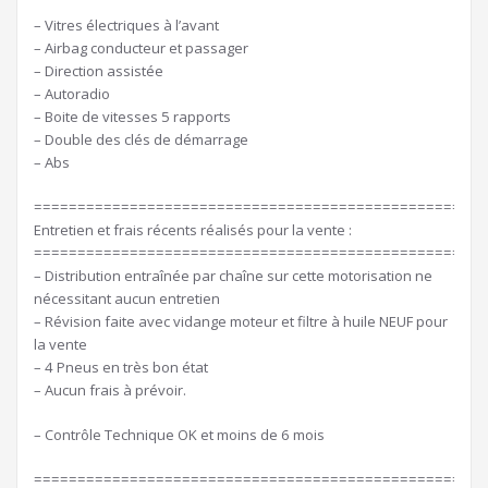
– Vitres électriques à l’avant
– Airbag conducteur et passager
– Direction assistée
– Autoradio
– Boite de vitesses 5 rapports
– Double des clés de démarrage
– Abs
====================================================
Entretien et frais récents réalisés pour la vente :
====================================================
– Distribution entraînée par chaîne sur cette motorisation ne
nécessitant aucun entretien
– Révision faite avec vidange moteur et filtre à huile NEUF pour
la vente
– 4 Pneus en très bon état
– Aucun frais à prévoir.
– Contrôle Technique OK et moins de 6 mois
====================================================