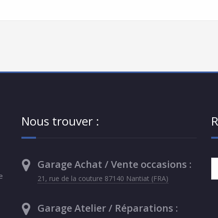
Nous trouver :
R
Garage Achat / Vente occasions :
e
21, rue de la couture 87140 Nantiat (FRA)
Garage Atelier / Réparations :