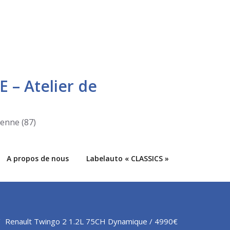
E – Atelier de
ienne (87)
A propos de nous
Labelauto « CLASSICS »
Renault Twingo 2 1.2L 75CH Dynamique / 4990€