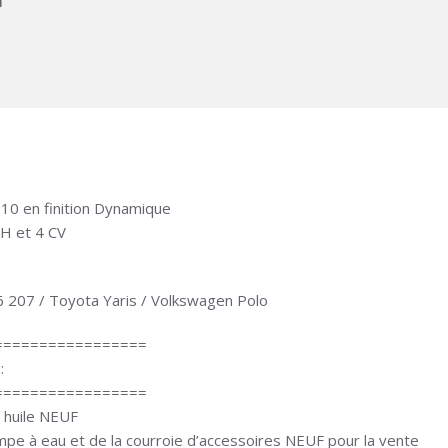
m
10 en finition Dynamique
CH et 4 CV
06 207 / Toyota Yaris / Volkswagen Polo
=================
:
=================
à huile NEUF
mpe à eau et de la courroie d’accessoires NEUF pour la vente