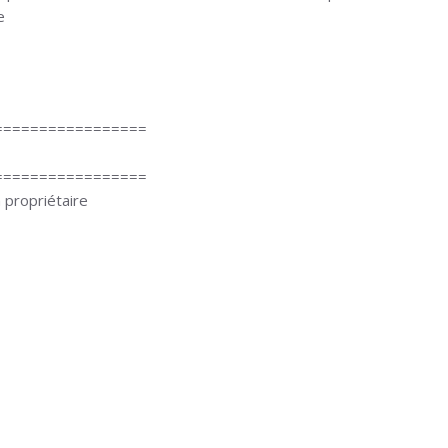
e
=================
=================
 propriétaire