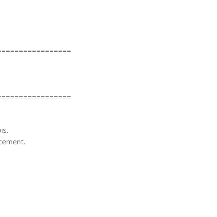
=================
=================
is.
ncement.