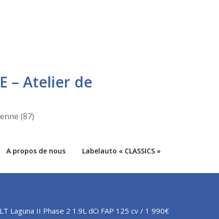
E – Atelier de
ienne (87)
A propos de nous
Labelauto « CLASSICS »
T Laguna II Phase 2 1.9L dCi FAP 125 cv / 1 990€