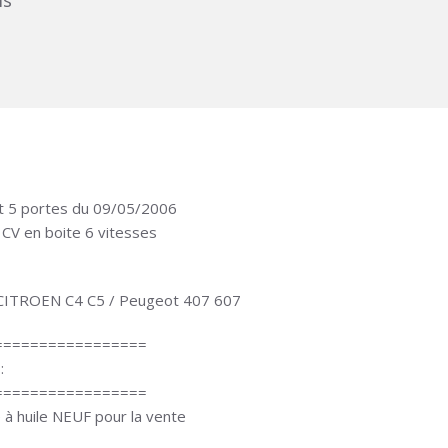
ms
et 5 portes du 09/05/2006
 CV en boite 6 vitesses
/ CITROEN C4 C5 / Peugeot 407 607
=================
:
=================
e à huile NEUF pour la vente