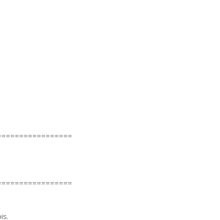
=================
=================
is.