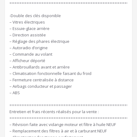
====================================================
-Double des clés disponible
– Vitres électriques
– Essuie-glace arrière
– Direction assistée
– Réglage des phares électrique
– Autoradio d’origine
– Commande au volant
– Afficheur déporté
– Antibrouillards avant et arrière
– Climatisation fonctionnelle faisant du froid
– Fermeture centralisée à distance
– Airbags conducteur et passager
– ABS
====================================================
Entretien et frais récents réalisés pour la vente :
====================================================
– Révision faite avec vidange moteur et filtre à huile NEUF
– Remplacement des filtres à air et à carburant NEUF