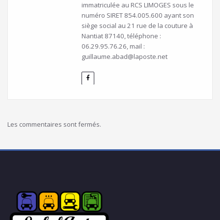
immatriculée au RCS LIMOGES sous le
numéro SIRET 854.005.600 ayant son
siège social au 21 rue de la couture à
Nantiat 87140, téléphone :
06.29.95.76.26, mail :
guillaume.abad@laposte.net
Les commentaires sont fermés.