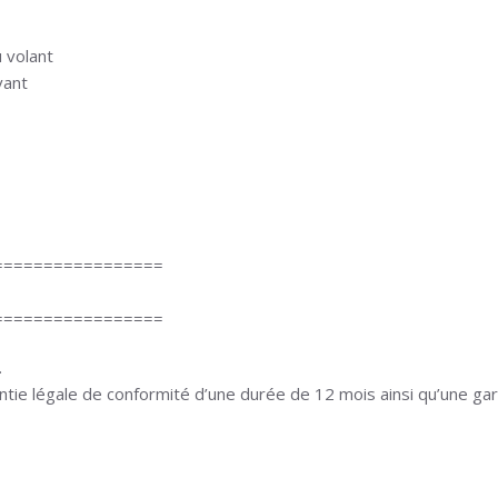
 volant
vant
=================
=================
.
ntie légale de conformité d’une durée de 12 mois ainsi qu’une