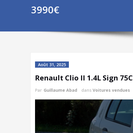
3990€
Août 31, 2025
Renault Clio II 1.4L Sign 75
Par
Guillaume Abad
dans
Voitures vendues