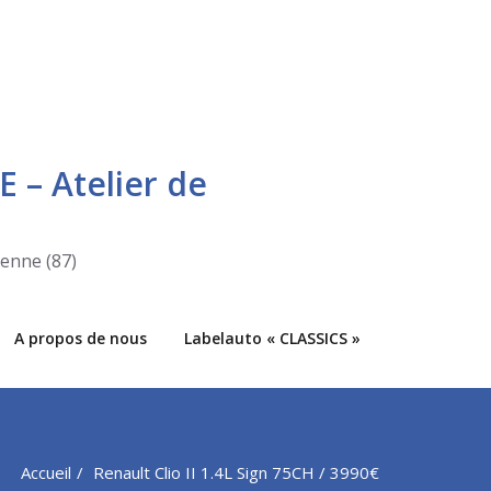
E – Atelier de
ienne (87)
A propos de nous
Labelauto « CLASSICS »
Accueil
Renault Clio II 1.4L Sign 75CH / 3990€