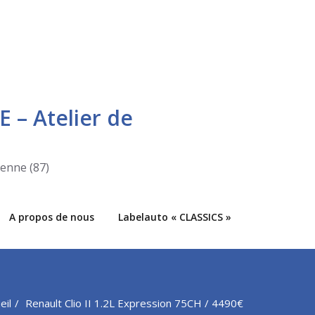
E – Atelier de
ienne (87)
A propos de nous
Labelauto « CLASSICS »
eil
Renault Clio II 1.2L Expression 75CH / 4490€