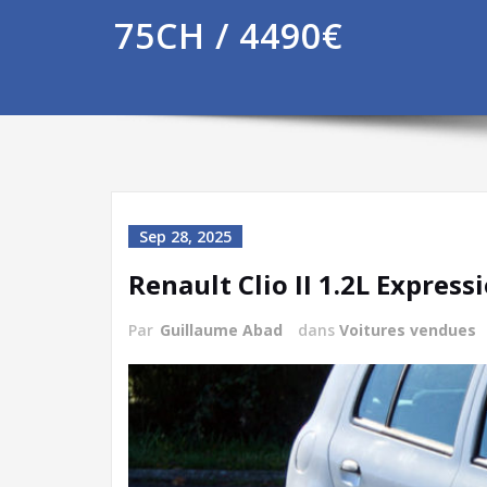
75CH / 4490€
Sep 28, 2025
Renault Clio II 1.2L Express
Par
Guillaume Abad
dans
Voitures vendues