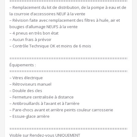
====================================================
– Remplacement du kit de distribution, de la pompe à eau et de
la courroie d’accessoires NEUF à la vente
– Révision faite avec remplacement des filtres à huile, air et
bougies d’allumage NEUFS à la vente
– 4 pneus en très bon état
– Aucun frais à prévoir
– Contrôle Technique OK et moins de 6 mois
====================================================
Équipements :
====================================================
– Vitres électrique
– Rétroviseurs manuel
– Double des cles
– Fermeture centralisée à distance
– Antibrouillards à l’avant et à l’arrière
– Pare-chocs avant et arrière peints couleur carrosserie
– Essuie-glace arrière
====================================================
Visible sur Rendez-vous UNIQUEMENT