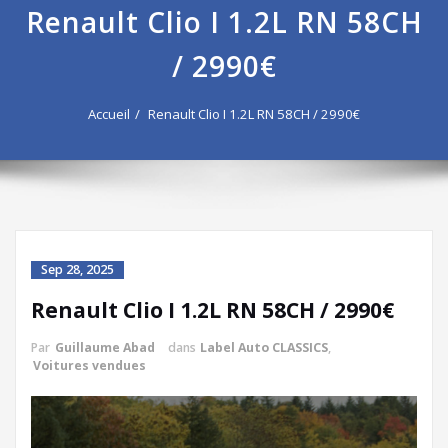
Renault Clio I 1.2L RN 58CH
/ 2990€
Accueil
Renault Clio I 1.2L RN 58CH / 2990€
Sep 28, 2025
Renault Clio I 1.2L RN 58CH / 2990€
Par
Guillaume Abad
dans
Label Auto CLASSICS
,
Voitures vendues