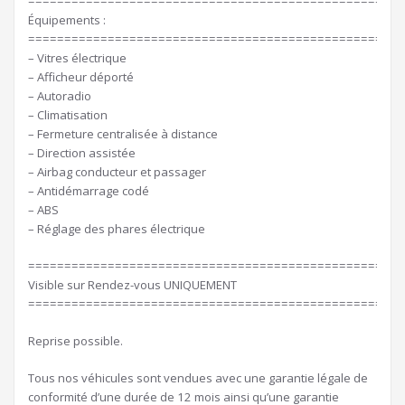
====================================================
Équipements :
====================================================
– Vitres électrique
– Afficheur déporté
– Autoradio
– Climatisation
– Fermeture centralisée à distance
– Direction assistée
– Airbag conducteur et passager
– Antidémarrage codé
– ABS
– Réglage des phares électrique
====================================================
Visible sur Rendez-vous UNIQUEMENT
====================================================
Reprise possible.
Tous nos véhicules sont vendues avec une garantie légale de
conformité d’une durée de 12 mois ainsi qu’une garantie