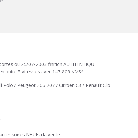
ms
 5 portes du 25/07/2003 finition AUTHENTIQUE
en boite 5 vitesses avec 147 809 KMS*
olf Polo / Peugeot 206 207 / Citroen C3 / Renault Clio
=================
:
=================
d’accessoires NEUF à la vente