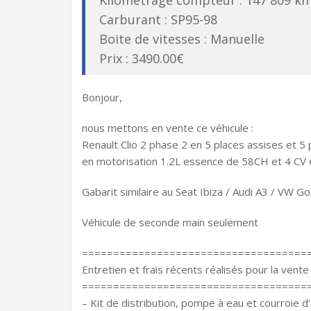
Kilométrage compteur : 147 809 k
Carburant : SP95-98
Boite de vitesses : Manuelle
Prix : 3490.00€
Bonjour,
nous mettons en vente ce véhicule :
Renault Clio 2 phase 2 en 5 places assises et
en motorisation 1.2L essence de 58CH et 4 CV 
Gabarit similaire au Seat Ibiza / Audi A3 / VW G
Véhicule de seconde main seulement
====================================
Entretien et frais récents réalisés pour la vente 
====================================
– Kit de distribution, pompe à eau et courroie 