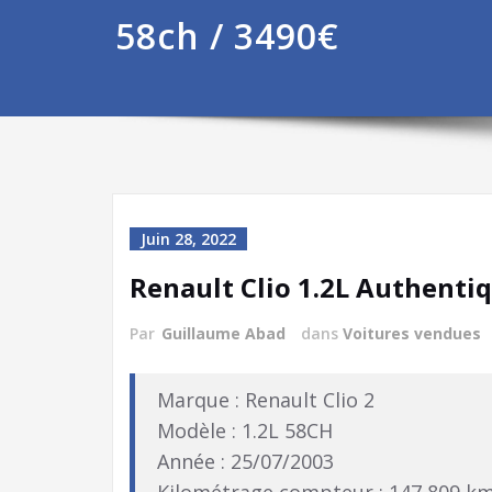
58ch / 3490€
Juin 28, 2022
Renault Clio 1.2L Authenti
Par
Guillaume Abad
dans
Voitures vendues
Marque : Renault Clio 2
Modèle : 1.2L 58CH
Année : 25/07/2003