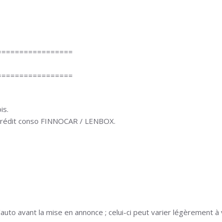
=================
=================
is.
 crédit conso FINNOCAR / LENBOX.
auto avant la mise en annonce ; celui-ci peut varier légèrement à 