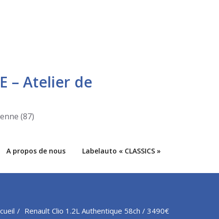
E – Atelier de
ienne (87)
A propos de nous
Labelauto « CLASSICS »
cueil
Renault Clio 1.2L Authentique 58ch / 3490€