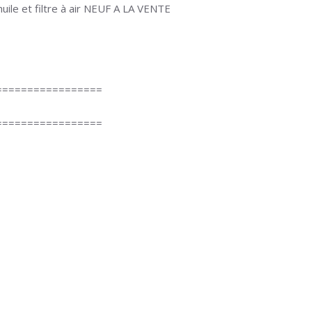
huile et filtre à air NEUF A LA VENTE
=================
=================