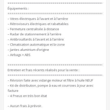
====================================================
Équipements :
====================================================
– Vitres électriques à l’avant et à l’arrière
– Rétroviseurs électriques et rabattables
– Fermeture centralisée à distance
– Radar de stationnement à l’arrière
– Antibrouillards à l’avant et à l’arrière
– Climatisation automatique et bi-zone
– Jantes aluminium d’origine
– Airbags + ABS
====================================================
Entretien et frais récents réalisés pour la vente :
====================================================
– Révision faite avec vidange moteur et filtre à huile NEUF
– Kit de distribution, pompe à eau et courroies à jour avec
facture
– 4 Pneus en très bon état
– Aucun frais à prévoir.