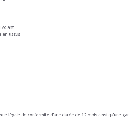
 volant
 en tissus
=================
=================
.
ntie légale de conformité d’une durée de 12 mois ainsi qu’une