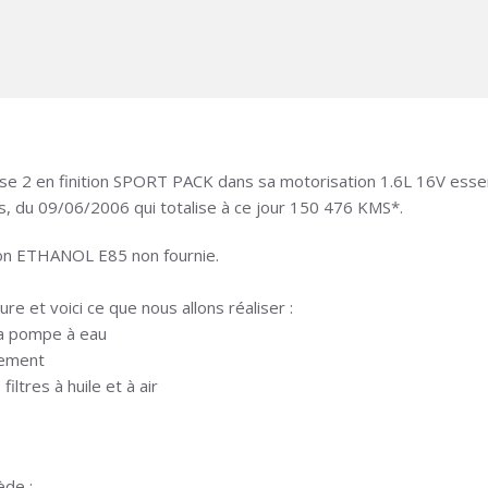
e 2 en finition SPORT PACK dans sa motorisation 1.6L 16V ess
s, du 09/06/2006 qui totalise à ce jour 150 476 KMS*.
tion ETHANOL E85 non fournie.
ure et voici ce que nous allons réaliser :
la pompe à eau
sement
ltres à huile et à air
ède :