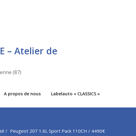
E – Atelier de
ienne (87)
A propos de nous
Labelauto « CLASSICS »
il
Peugeot 207 1.6L Sport Pack 110CH / 4490€