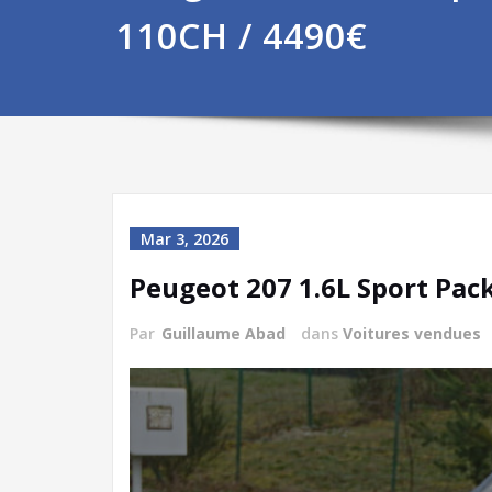
110CH / 4490€
Mar 3, 2026
Peugeot 207 1.6L Sport Pac
Par
Guillaume Abad
dans
Voitures vendues