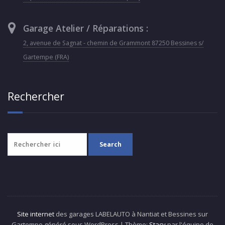
Garage Atelier / Réparations :
2, avenue de Sagnat - chemin de Grammont 87250 Bessines s/
Gartempe (FRA)
Rechercher
Site internet
des garages LABELAUTO à Nantiat et Bessines sur
Gartempe généré sous WordPress | Thème:
Stacy
par l'équipe de