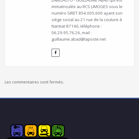
LABELAUTO - GUILLAUME ABAD qui est
immatriculée au RCS LIMOGES sous le
numéro SIRET 854.005.600 ayant son
siège social au 21 rue de la couture à
Nantiat 87140, téléphone :
06.29.95.76.26, mail :
guillaume.abad@laposte.net
Les commentaires sont fermés.