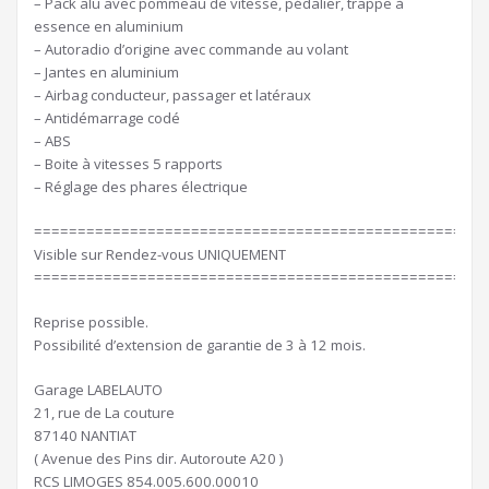
– Pack alu avec pommeau de vitesse, pédalier, trappe à
essence en aluminium
– Autoradio d’origine avec commande au volant
– Jantes en aluminium
– Airbag conducteur, passager et latéraux
– Antidémarrage codé
– ABS
– Boite à vitesses 5 rapports
– Réglage des phares électrique
====================================================
Visible sur Rendez-vous UNIQUEMENT
====================================================
Reprise possible.
Possibilité d’extension de garantie de 3 à 12 mois.
Garage LABELAUTO
21, rue de La couture
87140 NANTIAT
( Avenue des Pins dir. Autoroute A20 )
RCS LIMOGES 854.005.600.00010