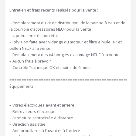
====================================================
Entretien et frais récents réalisés pour la vente :
====================================================
– Remplacement du kit de distribution, de la pompe à eau et de
la courroie d’accessoires NEUF pour la vente
– 4 pneus en très bon état
– Révision faite avec vidange du moteur et filtre à huile, air et
pollen NEUF à la vente
– Remplacement des x4 bougies d’allumage NEUF à la vente
– Aucun frais à prévoir
– Contrôle Technique OK et moins de 6 mois
====================================================
Équipements :
====================================================
– Vitres électriques avant et arrière
– Rétroviseurs électrique
– Fermeture centralisée à distance
– Direction assistée
– Anti-brouillards à l’avant et à l’arrière