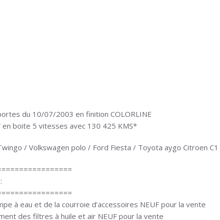
 portes du 10/07/2003 en finition COLORLINE
V en boite 5 vitesses avec 130 425 KMS*
 Twingo / Volkswagen polo / Ford Fiesta / Toyota aygo Citroen C1
=================
:
=================
mpe à eau et de la courroie d’accessoires NEUF pour la vente
nt des filtres à huile et air NEUF pour la vente