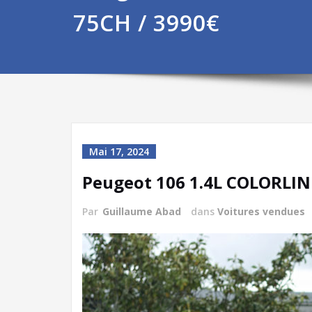
75CH / 3990€
Mai 17, 2024
Peugeot 106 1.4L COLORLIN
Par
Guillaume Abad
dans
Voitures vendues