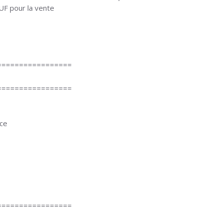
F pour la vente
=================
=================
nce
=================