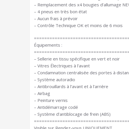
– Remplacement des x4 bougies d’allumage NEU
– 4 pneus en très bon état
– Aucun frais à prévoir
– Contrôle Technique OK et moins de 6 mois
====================================
Équipements :
====================================
– Sellerie en tissu spécifique en vert et noir
– Vitres Électriques à l’avant
– Condamnation centralisée des portes à dista
– Système autoradio
– Antibrouillards à l’avant et à l’arrière
– Airbag
– Peinture vernis
– Antidémarrage codé
– Système d’antiblocage de frein (ABS)
====================================
Visible sur Rendez-vous UNIQUEMENT