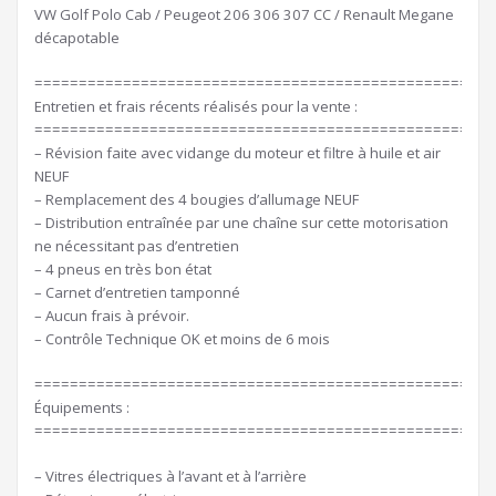
VW Golf Polo Cab / Peugeot 206 306 307 CC / Renault Megane
décapotable
====================================================
Entretien et frais récents réalisés pour la vente :
====================================================
– Révision faite avec vidange du moteur et filtre à huile et air
NEUF
– Remplacement des 4 bougies d’allumage NEUF
– Distribution entraînée par une chaîne sur cette motorisation
ne nécessitant pas d’entretien
– 4 pneus en très bon état
– Carnet d’entretien tamponné
– Aucun frais à prévoir.
– Contrôle Technique OK et moins de 6 mois
====================================================
Équipements :
====================================================
– Vitres électriques à l’avant et à l’arrière