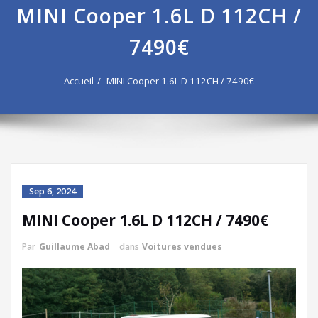
MINI Cooper 1.6L D 112CH /
7490€
Accueil
MINI Cooper 1.6L D 112CH / 7490€
Sep 6, 2024
MINI Cooper 1.6L D 112CH / 7490€
Par
Guillaume Abad
dans
Voitures vendues