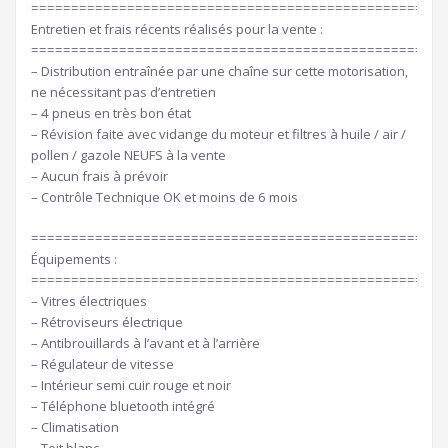
====================================================
Entretien et frais récents réalisés pour la vente :
====================================================
– Distribution entraînée par une chaîne sur cette motorisation,
ne nécessitant pas d’entretien
– 4 pneus en très bon état
– Révision faite avec vidange du moteur et filtres à huile / air /
pollen / gazole NEUFS à la vente
– Aucun frais à prévoir
– Contrôle Technique OK et moins de 6 mois
====================================================
Équipements :
====================================================
– Vitres électriques
– Rétroviseurs électrique
– Antibrouillards à l’avant et à l’arrière
– Régulateur de vitesse
– Intérieur semi cuir rouge et noir
– Téléphone bluetooth intégré
– Climatisation