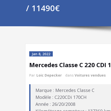
/ 11490€
Jan 8, 2022
Mercedes Classe C 220 CDI 
Par
Loic Depecker
dans
Voitures vendues
Marque : Mercedes Classe C
Modèle : C220CDi 170CH
Année : 26/20/2008