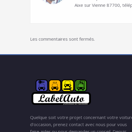
Aixe sur Vienne 87700, télé
Les commentaires sont fermés.
Quelque soit votre projet concernant votre voitur
d'occasion, prenez contact avec nous pour vous
faire aider ou pour demander un conseil. Depuis