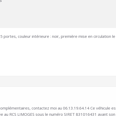
s
 portes, couleur intérieure : noir, première mise en circulation l
mplémentaires, contactez moi au 06.13.19.64.14 Ce véhicule est i
ée au RCS LIMOGES sous le numéro SIRET 831016431 ayant son siè