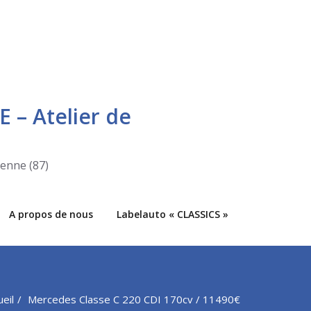
E – Atelier de
ienne (87)
A propos de nous
Labelauto « CLASSICS »
ueil
Mercedes Classe C 220 CDI 170cv / 11490€