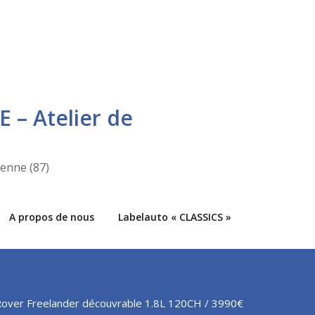
E – Atelier de
ienne (87)
A propos de nous
Labelauto « CLASSICS »
Rover Freelander découvrable 1.8L 120CH / 3990€