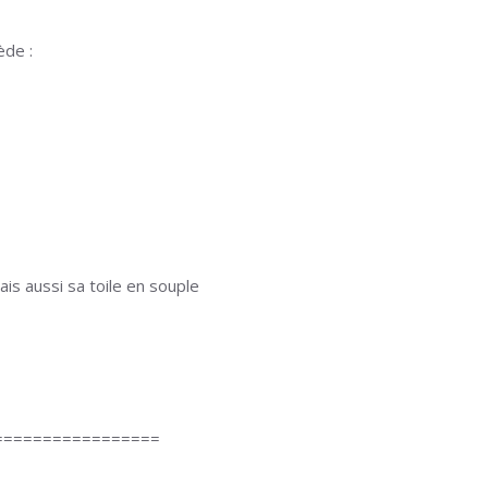
ède :
is aussi sa toile en souple
=================