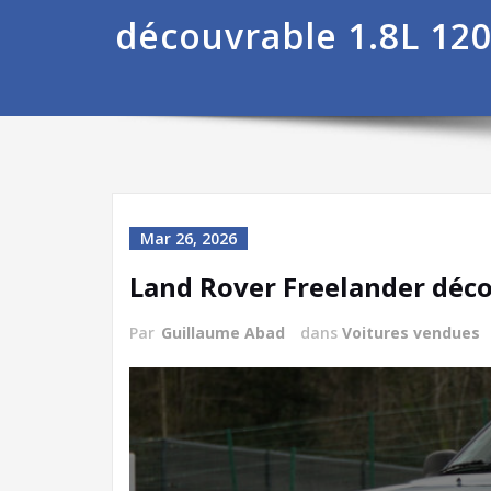
découvrable 1.8L 12
Mar 26, 2026
Land Rover Freelander déco
Par
Guillaume Abad
dans
Voitures vendues