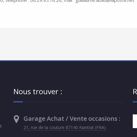
0, téléphone : 06.29.95.76.26, mail : guillaume.abad@laposte.net
Nous trouver :
R
Garage Achat / Vente occasions :
e
21, rue de la couture 87140 Nantiat (FRA)