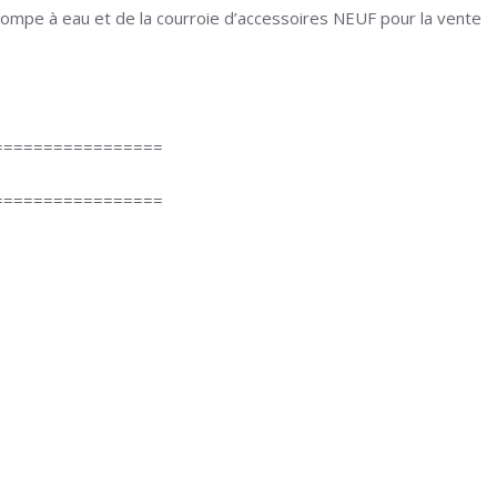
pompe à eau et de la courroie d’accessoires NEUF pour la vente
=================
=================