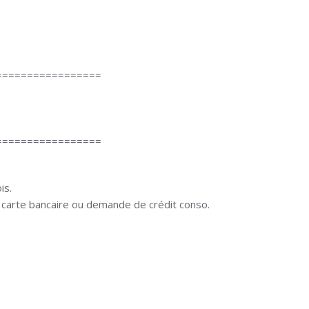
=================
=================
is.
 carte bancaire ou demande de crédit conso.