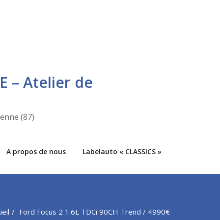
E – Atelier de
ienne (87)
A propos de nous
Labelauto « CLASSICS »
eil
Ford Focus 2 1.6L TDCi 90CH Trend / 4990€