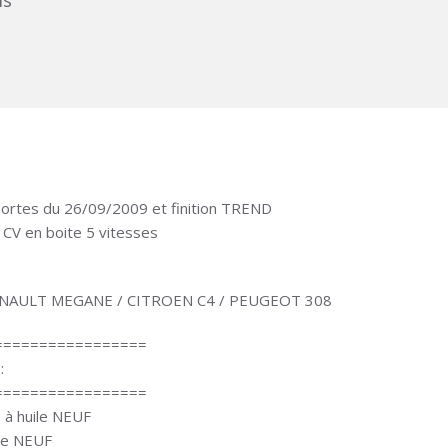
ms
portes du 26/09/2009 et finition TREND
 CV en boite 5 vitesses
/ RENAULT MEGANE / CITROEN C4 / PEUGEOT 308
=================
:
=================
e à huile NEUF
cle NEUF