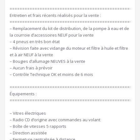
====================================================
Entretien et frais récents réalisés pour la vente :
====================================================
– Remplacement du kit de distribution, de la pompe à eau et de
la courroie d’accessoires NEUF pour la vente
– 4 pneus en très bon état
– Révision faite avec vidange du moteur et filtre à huile et filtre
et à air NEUF à la vente
– Bougies d’allumage NEUVES à la vente
– Aucun frais à prévoir
– Contrôle Technique OK et moins de 6 mois
====================================================
Équipements :
====================================================
– Vitres électriques
– Radio CD d’origine avec commandes au volant
– Boîte de vitesses 5 rapports
– Direction assistée
– Fermeture centralisée à distance