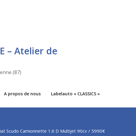
E – Atelier de
ienne (87)
A propos de nous
Labelauto « CLASSICS »
iat Scudo Camionnette 1.6 D Multijet 90cv / 5990€