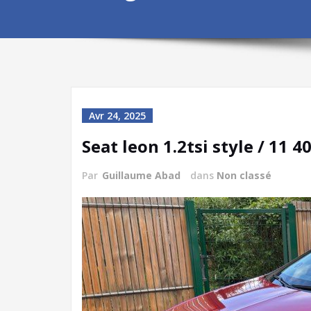
Avr 24, 2025
Seat leon 1.2tsi style / 11 4
Par
Guillaume Abad
dans
Non classé