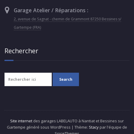
Garage Atelier / Réparations :
2, avenue de Sagnat - chemin de Grammont 87250 Bessines s/
Gartempe (FRA)
Rechercher
Site internet
des garages LABELAUTO à Nantiat et Bessines sur
Gartempe généré sous WordPress | Thème:
Stacy
par l'équipe de
SpiceThemes