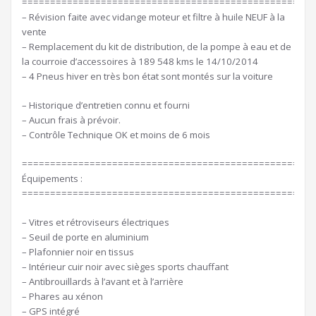
====================================================
– Révision faite avec vidange moteur et filtre à huile NEUF à la
vente
– Remplacement du kit de distribution, de la pompe à eau et de
la courroie d’accessoires à 189 548 kms le 14/10/2014
– 4 Pneus hiver en très bon état sont montés sur la voiture
– Historique d’entretien connu et fourni
– Aucun frais à prévoir.
– Contrôle Technique OK et moins de 6 mois
====================================================
Équipements :
====================================================
– Vitres et rétroviseurs électriques
– Seuil de porte en aluminium
– Plafonnier noir en tissus
– Intérieur cuir noir avec sièges sports chauffant
– Antibrouillards à l’avant et à l’arrière
– Phares au xénon
– GPS intégré