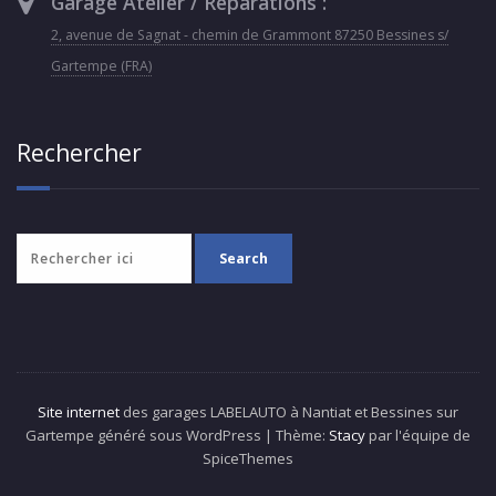
Garage Atelier / Réparations :
2, avenue de Sagnat - chemin de Grammont 87250 Bessines s/
Gartempe (FRA)
Rechercher
Site internet
des garages LABELAUTO à Nantiat et Bessines sur
Gartempe généré sous WordPress | Thème:
Stacy
par l'équipe de
SpiceThemes