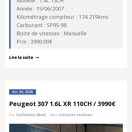
Modèle : 1.4L 75CH
Année : 15/06/2007
Kilométrage compteur : 174 219kms
Carburant : SP95-98
Boite de vitesses : Manuelle
Prix : 3990.00€
Lire la suite
Avr 30, 2026
Peugeot 307 1.6L XR 110CH / 3990€
Par
Guillaume Abad
dans
Voitures vendues