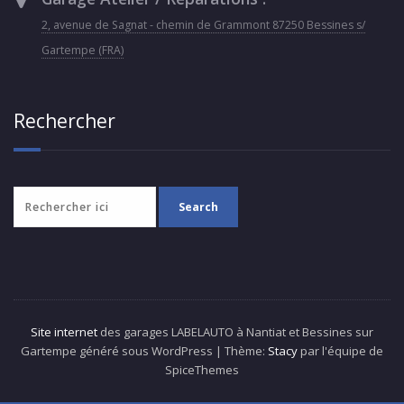
2, avenue de Sagnat - chemin de Grammont 87250 Bessines s/
Gartempe (FRA)
Rechercher
Site internet
des garages LABELAUTO à Nantiat et Bessines sur
Gartempe généré sous WordPress | Thème:
Stacy
par l'équipe de
SpiceThemes