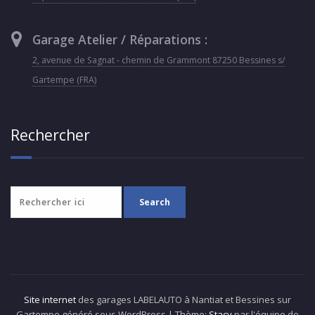
Garage Atelier / Réparations :
2, avenue de Sagnat - chemin de Grammont 87250 Bessines s/
Gartempe (FRA)
Rechercher
Site internet
des garages LABELAUTO à Nantiat et Bessines sur
Gartempe généré sous WordPress | Thème:
Stacy
par l'équipe de