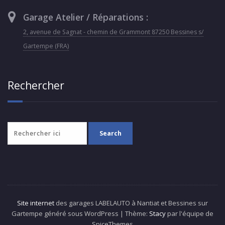
Garage Atelier / Réparations :
2, avenue de Sagnat - chemin de Grammont 87250 Bessines s/
Gartempe (FRA)
Rechercher
Site internet
des garages LABELAUTO à Nantiat et Bessines sur
Gartempe généré sous WordPress | Thème:
Stacy
par l'équipe de
SpiceThemes