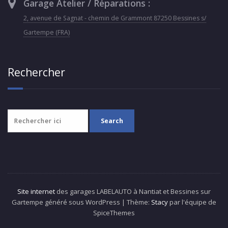
Garage Atelier / Réparations :
2, avenue de Sagnat - chemin de Grammont 87250 Bessines s/
Gartempe (FRA)
Rechercher
Site internet
des garages LABELAUTO à Nantiat et Bessines sur
Gartempe généré sous WordPress | Thème:
Stacy
par l'équipe de
SpiceThemes