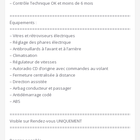
– Contrôle Technique OK et moins de 6 mois
====================================================
Équipements :
====================================================
– Vitres et rétroviseurs électriques
– Réglage des phares électrique
– Antibrouillards à l’avant et à l’arrière
– Climatisation
– Régulateur de vitesses
– Autoradio CD d’origine avec commandes au volant
– Fermeture centralisée à distance
– Direction assistée
– Airbag conducteur et passager
– Antidémarrage codé
– ABS
====================================================
Visible sur Rendez-vous UNIQUEMENT
====================================================