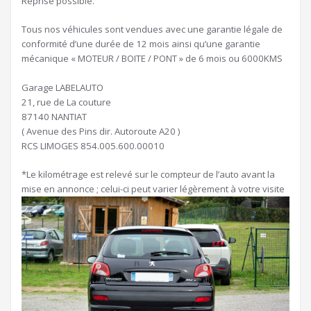
Reprise possible.
Tous nos véhicules sont vendues avec une garantie légale de
conformité d’une durée de 12 mois ainsi qu’une garantie
mécanique « MOTEUR / BOITE / PONT » de 6 mois ou 6000KMS
Garage LABELAUTO
21, rue de La couture
87140 NANTIAT
( Avenue des Pins dir. Autoroute A20 )
RCS LIMOGES 854.005.600.00010
*Le kilométrage est relevé sur le compteur de l’auto avant la
mise en annonce ; celui-ci peut varier légèrement à votre visite