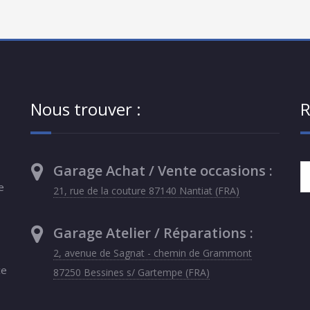
Nous trouver :
R
Garage Achat / Vente occasions :
e
21, rue de la couture 87140 Nantiat (FRA)
Garage Atelier / Réparations :
2, avenue de Sagnat - chemin de Grammont
ce
87250 Bessines s/ Gartempe (FRA)