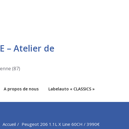
E – Atelier de
ienne (87)
A propos de nous
Labelauto « CLASSICS »
Accueil
Peugeot 206 1.1L X Line 60CH / 3990€