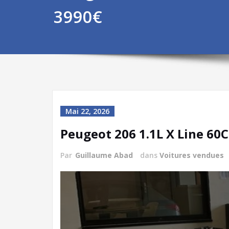
3990€
Mai 22, 2026
Peugeot 206 1.1L X Line 60C
Par
Guillaume Abad
dans
Voitures vendues