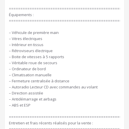
====================================================
Équipements :
====================================================
– Véhicule de première main
– Vitres électriques
– Intérieur en tissus
– Rétroviseurs électrique
– Boite de vitesses à 5 rapports
– Véritable roue de secours
– Ordinateur de bord
– Climatisation manuelle
– Fermeture centralisée à distance
– Autoradio Lecteur CD avec commandes au volant
– Direction assistée
– Antidémarrage et airbags
– ABS et ESP
====================================================
Entretien et frais récents réalisés pour la vente :