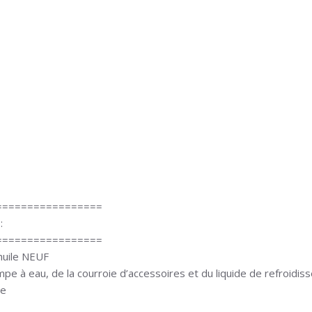
=================
:
=================
 huile NEUF
mpe à eau, de la courroie d’accessoires et du liquide de refroid
re