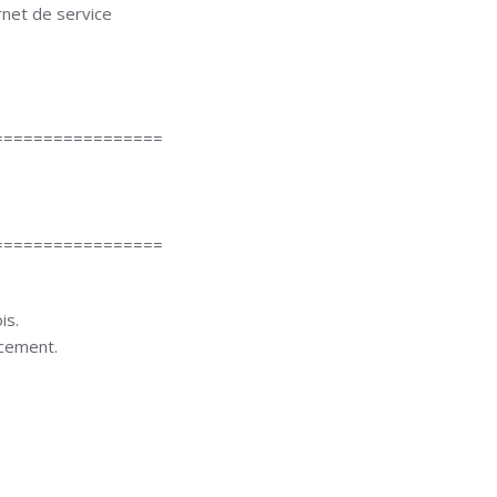
rnet de service
=================
=================
is.
ncement.