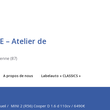
E – Atelier de
ienne (87)
A propos de nous
Labelauto « CLASSICS »
ueil
MINI 2 (R56) Cooper D 1.6 d 110cv / 6490€