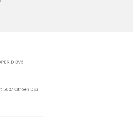
m
OOPER D BV6
at 500/ Citroen DS3
=================
=================