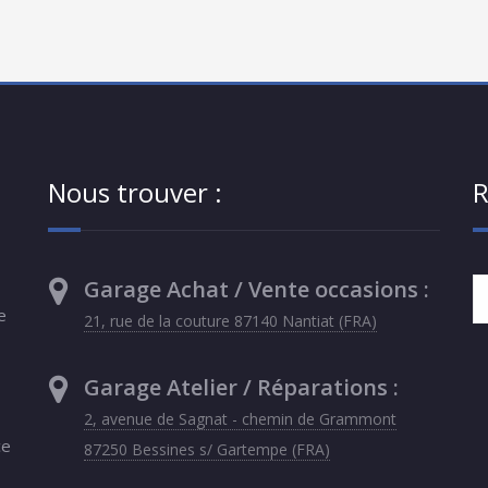
Nous trouver :
R
Garage Achat / Vente occasions :
e
21, rue de la couture 87140 Nantiat (FRA)
Garage Atelier / Réparations :
2, avenue de Sagnat - chemin de Grammont
ce
87250 Bessines s/ Gartempe (FRA)