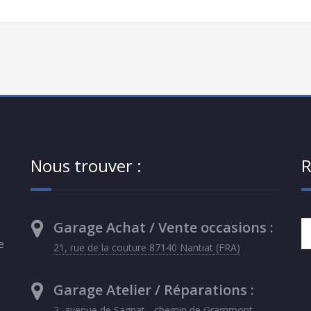
Nous trouver :
R
Garage Achat / Vente occasions :
e
21, rue de la couture 87140 Nantiat (FRA)
Garage Atelier / Réparations :
2, avenue de Sagnat - chemin de Grammont