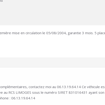
ms
remière mise en circulation le 05/08/2004, garantie 3 mois. 5 plac
mplémentaires, contactez moi au 06.13.19.64.14 Ce véhicule est i
ée au RCS LIMOGES sous le numéro SIRET 831016431 ayant son siè
phone : 06.13.19.64.14