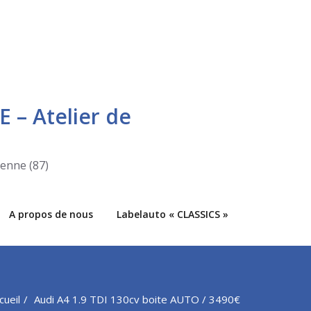
E – Atelier de
ienne (87)
A propos de nous
Labelauto « CLASSICS »
cueil
Audi A4 1.9 TDI 130cv boite AUTO / 3490€