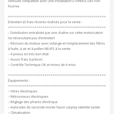
Véhicule compatible avec une installation ETHANOL E85 non
fournie
====================================================
Entretien et frais récents réalisés pour la vente :
====================================================
– Distribution entraînée par une chaîne sur cette motorisation
ne nécessitant pas d’entretien
– Révision du moteur avec vidange et remplacement des filtres
à huile, à air et à pollen NEUFS à la vente
– 4 pneus en très bon état
– Aucun frais à prévoir
– Contrôle Technique OK et moins de 6 mois
====================================================
Équipements :
====================================================
– Vitres électriques
– Rétroviseurs électriques
– Réglage des phares électrique
– Autoradio de seconde monte façon carplay tablette tactile
– Climatisation